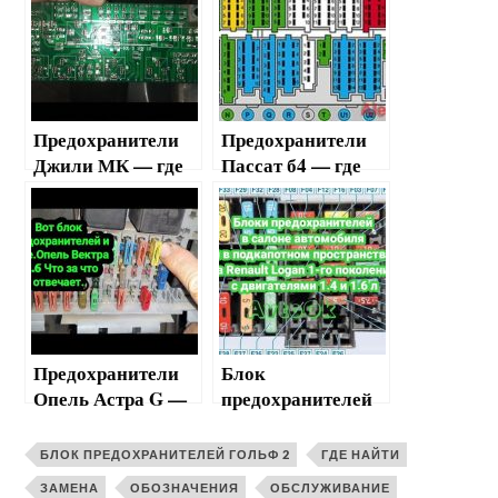
Предохранители
Предохранители
Джили МК — где
Пассат б4 — где
найти, замена,
найти, что
ремонт
означают
Предохранители
Блок
Опель Астра G —
предохранителей
где найти, схема,
Лада Ларгус — где
замена
найти и как
БЛОК ПРЕДОХРАНИТЕЛЕЙ ГОЛЬФ 2
ГДЕ НАЙТИ
поменять
ЗАМЕНА
ОБОЗНАЧЕНИЯ
ОБСЛУЖИВАНИЕ