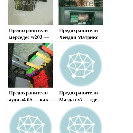
Предохранители
Предохранители
мерседес w203 —
Хендай Матрикс
как найти, замена
— где найти и как
и проверка
поменять
Предохранители
Предохранители
ауди а4 б5 — как
Мазда сх7 — где
найти и как
найти и как
заменить
поменять