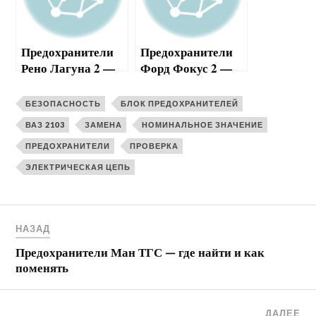
Предохранители
Предохранители
Рено Лагуна 2 —
Форд Фокус 2 —
где найти и как
где найти и как
поменять
поменять
БЕЗОПАСНОСТЬ
БЛОК ПРЕДОХРАНИТЕЛЕЙ
ВАЗ 2103
ЗАМЕНА
НОМИНАЛЬНОЕ ЗНАЧЕНИЕ
ПРЕДОХРАНИТЕЛИ
ПРОВЕРКА
ЭЛЕКТРИЧЕСКАЯ ЦЕПЬ
НАЗАД
Предохранители Ман ТГС — где найти и как
поменять
ДАЛЕЕ