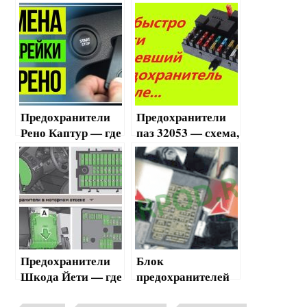
поменять и где
— как найти и
найти
заменить
Предохранители
Предохранители
Рено Каптур — где
паз 32053 — схема,
найти и как
обозначение,
поменять
замена
Предохранители
Блок
Шкода Йети — где
предохранителей
найти и как
Матиз —