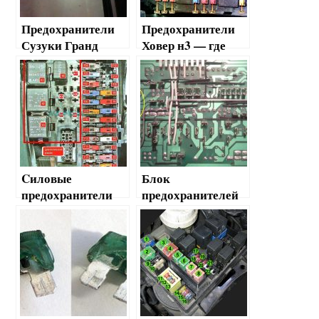
Предохранители
Предохранители
Сузуки Гранд
Ховер н3 — где
Витара — где
найти, как
найти, замена
поменять
Cиловые
Блок
предохранители
предохранителей
Газель — где
ваз 2108 — где
найти и как
найти, как
поменять
поменять