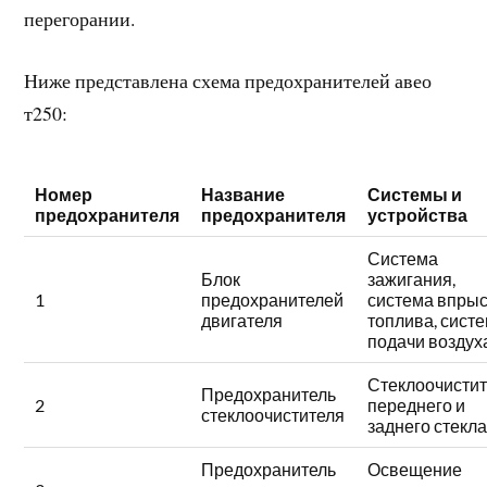
перегорании.
Ниже представлена схема предохранителей авео
т250:
Номер
Название
Системы и
предохранителя
предохранителя
устройства
Система
Блок
зажигания,
1
предохранителей
система впры
двигателя
топлива, сист
подачи воздух
Стеклоочисти
Предохранитель
2
переднего и
стеклоочистителя
заднего стекл
Предохранитель
Освещение