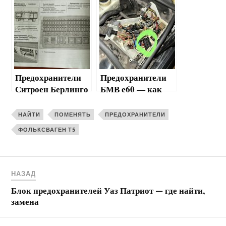
поменять
Предохранители
Предохранители
Ситроен Берлинго
БМВ е60 — как
— где найти, как
поменять и где
поменять
найти
НАЙТИ
ПОМЕНЯТЬ
ПРЕДОХРАНИТЕЛИ
ФОЛЬКСВАГЕН Т5
НАЗАД
Блок предохранителей Уаз Патриот — где найти,
замена