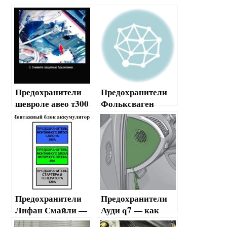
Предохранители
Предохранители
шевроле авео т300
Фольксваген
— как найти и
Кадди — как
поменять
найти и как
поменять
Предохранители
Предохранители
Лифан Смайли —
Ауди q7 — как
как найти, как
найти и поменять