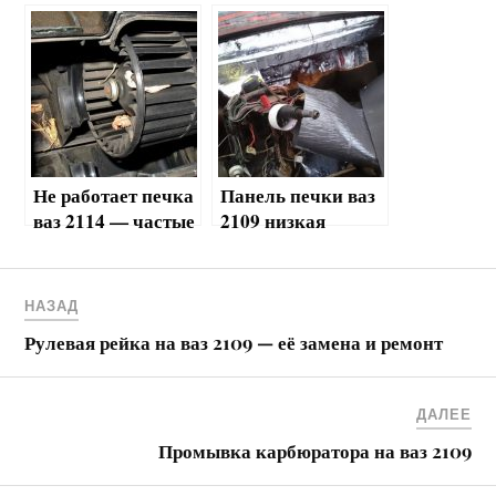
и своими руками
на ваз 2109
карбюратор
Не работает печка
Панель печки ваз
ваз 2114 — частые
2109 низкая
причины и
панель — советы
решение
по ремонту
проблемы
НАЗАД
Рулевая рейка на ваз 2109 — её замена и ремонт
ДАЛЕЕ
Промывка карбюратора на ваз 2109