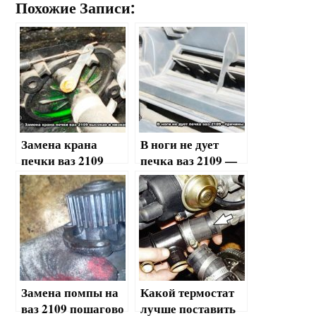
Похожие Записи:
Замена крана
В ноги не дует
печки ваз 2109
печка ваз 2109 —
высокая и низкая
причины и
панель:
способы ремонта
инструкция
Замена помпы на
Какой термостат
ваз 2109 пошагово
лучше поставить