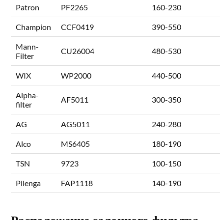
Patron
PF2265
160-230
Champion
CCF0419
390-550
Mann-
CU26004
480-530
Filter
WIX
WP2000
440-500
Alpha-
AF5011
300-350
filter
AG
AG5011
240-280
Alco
MS6405
180-190
TSN
9723
100-150
Pilenga
FAP1118
140-190
Расположение салонного фильтра