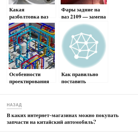
Какая
Фары задние на
разболтовка ваз
ваз 2109 — замена
2109
и ремонт
Особенности
Как правильно
проектирования
поставить
тепловых пунктов
жиклеры на
и тепловых сетей
карбюратор ваз
2109
НАЗАД
самостоятельно
В каких интернет-магазинах можно покупать
запчасти на китайский автомобиль?